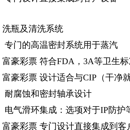
洗瓶及清洗系统
专门的高温密封系统用于蒸汽
富豪彩票 符合FDA，3A等卫生
富豪彩票 设计适合与CIP（干净
耐腐蚀和密封轴承设计
电气滑环集成：选项对于IP防护
富豪彩票 专门设计直接集成到客