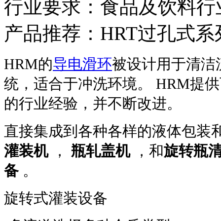
行业要求：食品及饮料行
产品推荐：HRT过孔式系
HRM的
导电滑环
被设计用于清洁
统，适合于冲洗环境。 HRM提
的行业经验，并不断改进。
直接集成到各种各样的液体包装
灌装机
，
瓶轧盖机
，和
旋转瓶
备
。
旋转式灌装设备