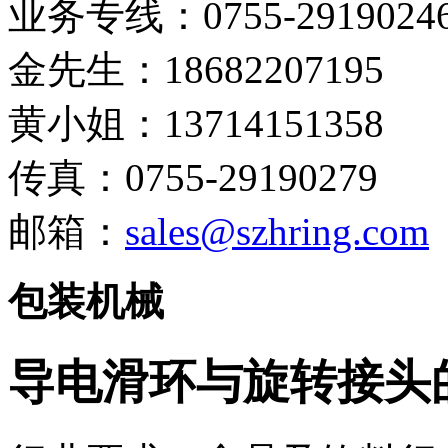
业务专线：0755-2919024
金先生：18682207195
黄小姐：13714151358
传真：0755-29190279
邮箱：
sales@szhring.com
包装机械
导电滑环与旋转接头