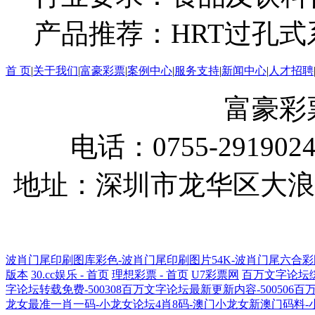
产品推荐：HRT过孔式
首 页
|
关于我们
|
富豪彩票
|
案例中心
|
服务支持
|
新闻中心
|
人才招聘
富豪彩
电话：0755-291902
地址：深圳市龙华区大浪
波肖门尾印刷图库彩色-波肖门尾印刷图片54K-波肖门尾六合彩图库
版本
30.cc娱乐 - 首页
理想彩票 - 首页
U7彩票网
百万文字论坛综合
字论坛转载免费-500308百万文字论坛最新更新内容-500506
龙女最准一肖一码-小龙女论坛4肖8码-澳门小龙女新澳门码料