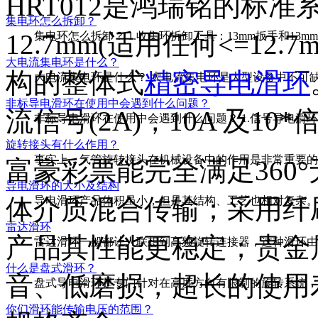
HRT012是鸿瑞铭的标准
集电环怎么拆卸？
12.7mm(适用任何<=12
集电环怎么拆卸？ 1.收集环拆卸工具：13mm扳手和13mm
大电流集电环是什么？
构的整体式
精密导电滑环
大电流集电环是什么？ 大电流集电环是大型设备中不可缺
非标导电滑环在使用中会遇到什么问题？
流信号(2A)，10A 及10*
非标导电滑环在使用中会遇到什么问题？ 1.信号导电滑环的
旋转接头有什么作用？
事实上，气管旋转接头在机械设备中的作用是非常重要的，
富豪彩票能完全满足360
导电滑环的大小及结构
体介质混合传输；采用纤
导电滑环产品体积虽小，但是其结构、工艺也相对复杂。购
雷达滑环
产品其性能更稳定；贵金
雷达滑环一般都让人联想到高频旋转连接器，这种滑环由于
什么是盘式滑环？
音、低磨损，超长的使用
盘式导电滑环是专门针对在高度方向有限制的旋转系统，它
你们滑环能传输电压的范围？