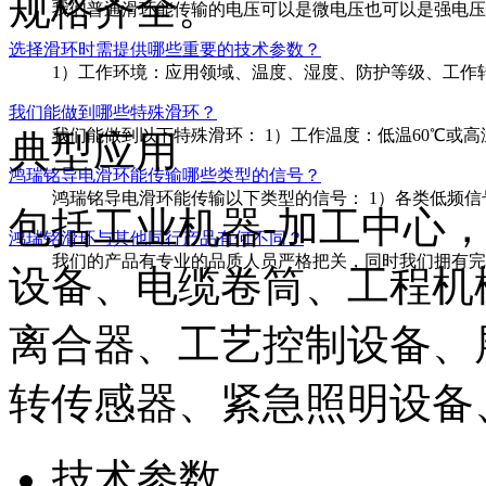
规格齐全。
我们普通滑环能传输的电压可以是微电压也可以是强电压，从
选择滑环时需提供哪些重要的技术参数？
1）工作环境：应用领域、温度、湿度、防护等级、工作转速
我们能做到哪些特殊滑环？
我们能做到以下特殊滑环： 1）工作温度：低温60℃或高温800℃
典型应用
鸿瑞铭导电滑环能传输哪些类型的信号？
鸿瑞铭导电滑环能传输以下类型的信号： 1）各类低频信号
包括工业机器-加工中心
鸿瑞铭滑环与其他同行产品有何不同？
我们的产品有专业的品质人员严格把关，同时我们拥有完整
设备、电缆卷筒、工程机
离合器、工艺控制设备、
转传感器、紧急照明设备
技术参数