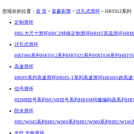
您现在的位置：
首 页
>
富豪彩票
>
过孔式滑环
>
HRT012系列
定制滑环
HRL大尺寸滑环
HRCZ特殊定制滑环
HRHT高温滑环
HR
过孔式滑环
HRT060系列
HRT012系列
HRT025系列
HRT038系列
HRT0
高速滑环
HRHS系列高速滑环
HRHS-T系列高速滑环
HRSHS超高
信号滑环
HDMI信号系列
HUSB信号系列
HRSM伺服编码器系列
H
防水滑环
HRUW045系列
HRUW060系列
HRUW080系列
HRUW10
光纤 光电滑环