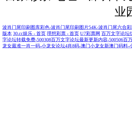
业
波肖门尾印刷图库彩色-波肖门尾印刷图片54K-波肖门尾六合彩图库
版本
30.cc娱乐 - 首页
理想彩票 - 首页
U7彩票网
百万文字论坛综合
字论坛转载免费-500308百万文字论坛最新更新内容-500506
龙女最准一肖一码-小龙女论坛4肖8码-澳门小龙女新澳门码料