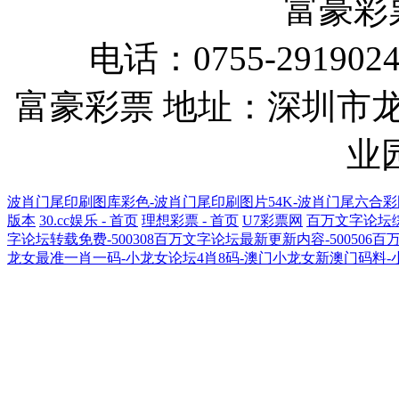
富豪彩
电话：0755-291902
富豪彩票 地址：深圳市
业
波肖门尾印刷图库彩色-波肖门尾印刷图片54K-波肖门尾六合彩图库
版本
30.cc娱乐 - 首页
理想彩票 - 首页
U7彩票网
百万文字论坛综合
字论坛转载免费-500308百万文字论坛最新更新内容-500506
龙女最准一肖一码-小龙女论坛4肖8码-澳门小龙女新澳门码料