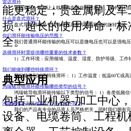
雷达滑环
能更稳定；贵金属刷及
军
雷达滑环一般都让人联想到高频旋转连接器，这种滑环由于
什么是盘式滑环？
损，超长的使用寿命；标
盘式导电滑环是专门针对在高度方向有限制的旋转系统，它
你们滑环能传输电压的范围？
全。
我们普通滑环能传输的电压可以是微电压也可以是强电压，从
选择滑环时需提供哪些重要的技术参数？
1）工作环境：应用领域、温度、湿度、防护等级、工作转速
我们能做到哪些特殊滑环？
我们能做到以下特殊滑环： 1）工作温度：低温60℃或高温800℃
典型应用
鸿瑞铭导电滑环能传输哪些类型的信号？
鸿瑞铭导电滑环能传输以下类型的信号： 1）各类低频信号
包括工业机器-加工中心
鸿瑞铭滑环与其他同行产品有何不同？
我们的产品有专业的品质人员严格把关，同时我们拥有完整
设备、电缆卷筒、工程机