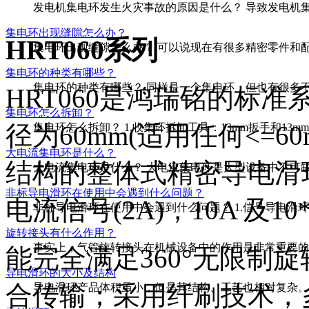
发电机集电环发生火灾事故的原因是什么？ 导致发电机集电
集电环出现缝隙怎么办？
HRT060系列
集电环出现缝隙怎么办？ 可以说现在有很多精密零件和配
集电环的种类有哪些？
集电环的种类有哪些？ 同样是一个集电环，但也有很多不
HRT060是鸿瑞铭的标准
集电环怎么拆卸？
径为60mm(适用任何<=6
集电环怎么拆卸？ 1.收集环拆卸工具：13mm扳手和13mm
大电流集电环是什么？
结构的整体式精密导电滑环。
大电流集电环是什么？ 大电流集电环是大型设备中不可缺
非标导电滑环在使用中会遇到什么问题？
电流信号(2A)，10A 及1
非标导电滑环在使用中会遇到什么问题？ 1.信号导电滑环的
旋转接头有什么作用？
事实上，气管旋转接头在机械设备中的作用是非常重要的，
能完全满足360°无限制
导电滑环的大小及结构
合传输；采用纤刷技术，
导电滑环产品体积虽小，但是其结构、工艺也相对复杂。购